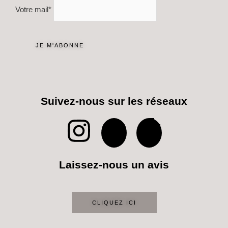
Votre mail*
Suivez-nous sur les réseaux
I
P
T
n
i
i
Laissez-nous un avis
s
n
k
t
t
t
CLIQUEZ ICI