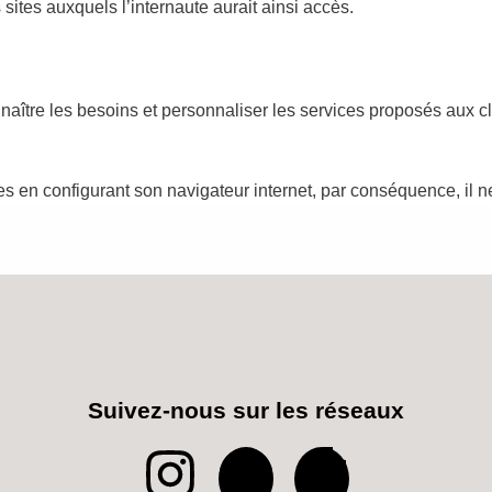
sites auxquels l’internaute aurait ainsi accès.
ître les besoins et personnaliser les services proposés aux clie
es en configurant son navigateur internet, par conséquence, il n
Suivez-nous sur les réseaux
I
P
T