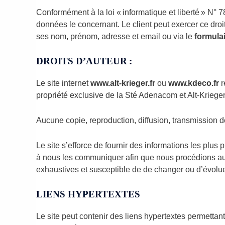
Conformément à la loi « informatique et liberté » N° 7
données le concernant. Le client peut exercer ce droi
ses nom, prénom, adresse et email ou via le
formula
DROITS D’AUTEUR :
Le site internet
www.alt-krieger.fr
ou
www.kdeco.fr
r
propriété exclusive de la Sté Adenacom et Alt-Kriege
Aucune copie, reproduction, diffusion, transmission d
Le site s’efforce de fournir des informations les plus 
à nous les communiquer afin que nous procédions aux 
exhaustives et susceptible de de changer ou d’évolu
LIENS HYPERTEXTES
Le site peut contenir des liens hypertextes permettant