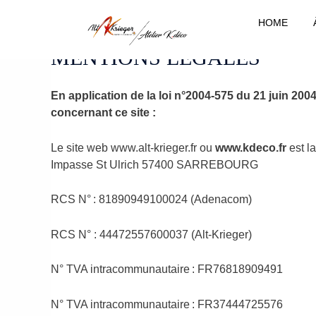
Aller
HOME
au
contenu
MENTIONS LÉGALES
En application de la loi n°2004-575 du 21 juin 20
concernant ce site :
Le site web www.alt-krieger.fr ou
www.kdeco.fr
est l
Impasse St Ulrich 57400 SARREBOURG
RCS N° : 81890949100024 (Adenacom)
RCS N° : 44472557600037 (Alt-Krieger)
N° TVA intracommunautaire : FR76818909491
N° TVA intracommunautaire : FR37444725576