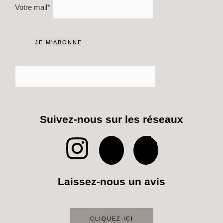
Votre mail*
Suivez-nous sur les réseaux
I
P
T
n
i
i
Laissez-nous un avis
s
n
k
t
t
t
CLIQUEZ ICI