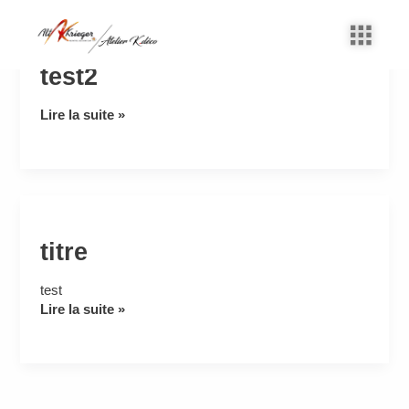
Aller
au
contenu
test2
test2
Lire la suite »
titre
titre
test
Lire la suite »