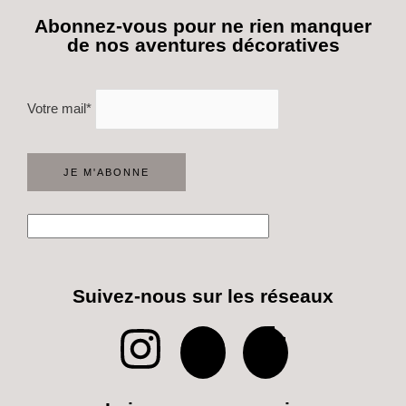
Abonnez-vous pour ne rien manquer
de nos aventures décoratives
Votre mail*
Suivez-nous sur les réseaux
I
P
T
n
i
i