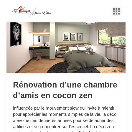
Aller
au
Rénovation
contenu
d’une
chambre
d’amis
en
cocon
zen
Rénovation d’une chambre
d’amis en cocon zen
Influencée par le mouvement slow qui invite à ralentir
pour apprécier les moments simples de la vie, la déco
a évolué ces dernières années pour se détacher des
artifices et se concentrer sur l’essentiel. La déco zen