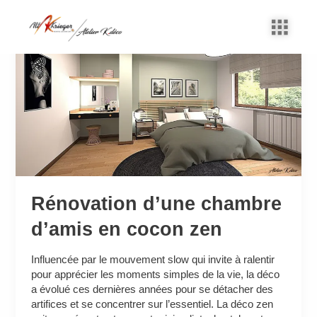
Aller
au
Rénovation
contenu
d’une
chambre
d’amis
en
cocon
zen
Rénovation d’une chambre
d’amis en cocon zen
Influencée par le mouvement slow qui invite à ralentir
pour apprécier les moments simples de la vie, la déco
a évolué ces dernières années pour se détacher des
artifices et se concentrer sur l’essentiel. La déco zen