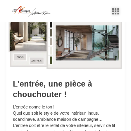
Aller
au
L’entrée,
contenu
une
pièce
à
chouchouter
!
L’entrée, une pièce à
chouchouter !
L’entrée donne le ton !
Quel que soit le style de votre intérieur, indus,
scandinave, ambiance maison de campagne…
L’entrée doit être le reflet de votre intérieur, servir de fil