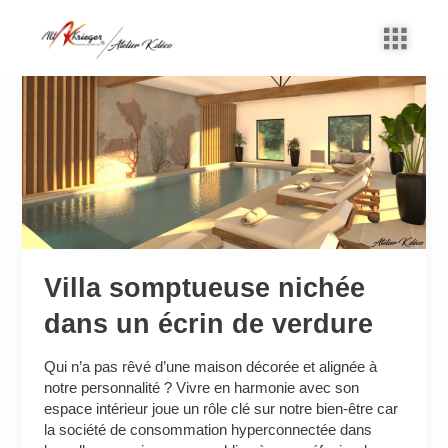
Aller
au
Villa
contenu
somptueuse
nichée
dans
un
écrin
de
verdure
Villa somptueuse nichée
dans un écrin de verdure
Qui n’a pas rêvé d’une maison décorée et alignée à
notre personnalité ? Vivre en harmonie avec son
espace intérieur joue un rôle clé sur notre bien-être car
la société de consommation hyperconnectée dans