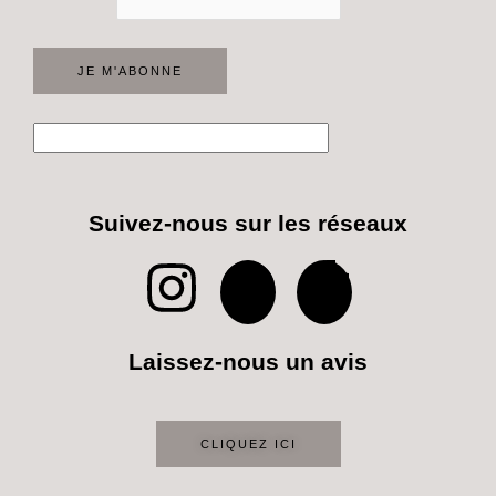
Suivez-nous sur les réseaux
I
P
T
n
i
i
Laissez-nous un avis
s
n
k
t
t
t
CLIQUEZ ICI