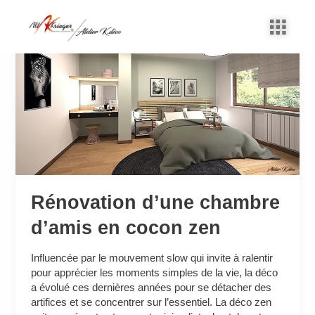
Aller
au
Rénovation
contenu
d’une
chambre
d’amis
en
cocon
zen
Rénovation d’une chambre
d’amis en cocon zen
Influencée par le mouvement slow qui invite à ralentir
pour apprécier les moments simples de la vie, la déco
a évolué ces dernières années pour se détacher des
artifices et se concentrer sur l’essentiel. La déco zen