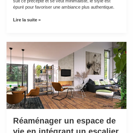
suit ce précepte et se veut minimaliste, le style est
épuré pour favoriser une ambiance plus authentique.
Lire la suite »
Réaménager
un
espace
de
vie
en
intégrant
un
escalier
Réaménager un espace de
vie en intégrant un escalier