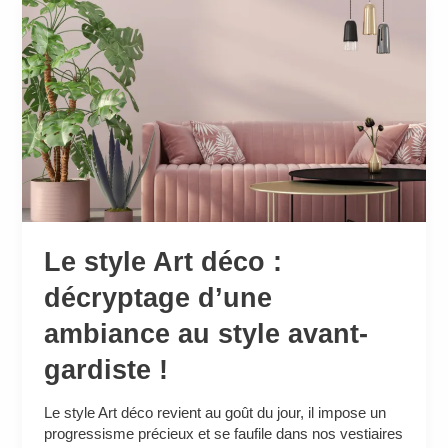
Le
style
Art
déco
:
décryptage
d’une
ambiance
au
style
avant-
gardiste
Le style Art déco :
!
décryptage d’une
ambiance au style avant-
gardiste !
Le style Art déco revient au goût du jour, il impose un
progressisme précieux et se faufile dans nos vestiaires