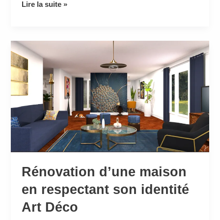
Lire la suite »
Rénovation
d’une
maison
en
respectant
son
identité
Art
Déco
Rénovation d’une maison
en respectant son identité
Art Déco