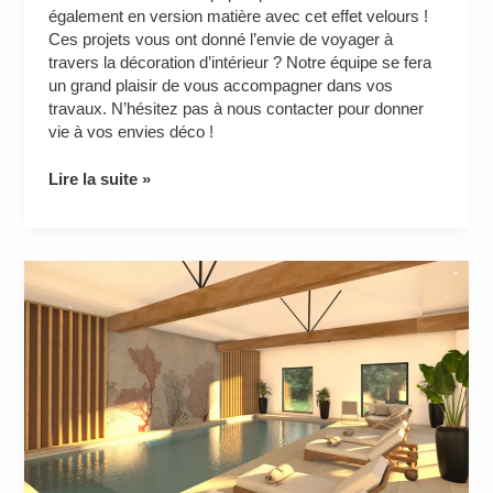
également en version matière avec cet effet velours !
Ces projets vous ont donné l’envie de voyager à
travers la décoration d’intérieur ? Notre équipe se fera
un grand plaisir de vous accompagner dans vos
travaux. N’hésitez pas à nous contacter pour donner
vie à vos envies déco !
Lire la suite »
Villa
somptueuse
nichée
dans
un
écrin
de
verdure