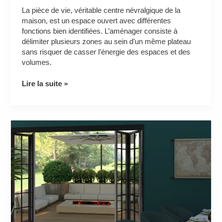
La pièce de vie, véritable centre névralgique de la
maison, est un espace ouvert avec différentes
fonctions bien identifiées. L’aménager consiste à
délimiter plusieurs zones au sein d’un même plateau
sans risquer de casser l’énergie des espaces et des
volumes.
Lire la suite »
Modification
de
l’espace
et
personnalisation
d’une
maison
des
années
50