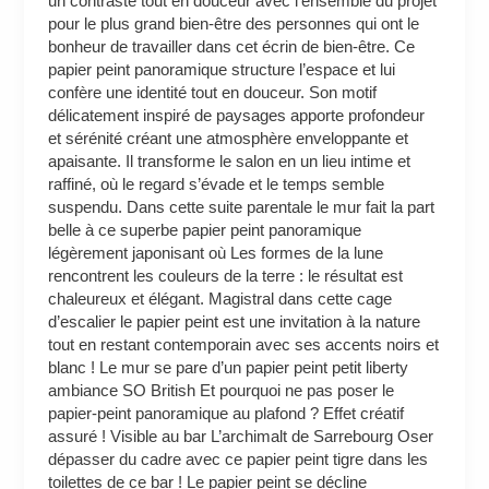
un contraste tout en douceur avec l’ensemble du projet
pour le plus grand bien-être des personnes qui ont le
bonheur de travailler dans cet écrin de bien-être. Ce
papier peint panoramique structure l’espace et lui
confère une identité tout en douceur. Son motif
délicatement inspiré de paysages apporte profondeur
et sérénité créant une atmosphère enveloppante et
apaisante. Il transforme le salon en un lieu intime et
raffiné, où le regard s’évade et le temps semble
suspendu. Dans cette suite parentale le mur fait la part
belle à ce superbe papier peint panoramique
légèrement japonisant où Les formes de la lune
rencontrent les couleurs de la terre : le résultat est
chaleureux et élégant. Magistral dans cette cage
d’escalier le papier peint est une invitation à la nature
tout en restant contemporain avec ses accents noirs et
blanc ! Le mur se pare d’un papier peint petit liberty
ambiance SO British Et pourquoi ne pas poser le
papier-peint panoramique au plafond ? Effet créatif
assuré ! Visible au bar L’archimalt de Sarrebourg Oser
dépasser du cadre avec ce papier peint tigre dans les
toilettes de ce bar ! Le papier peint se décline