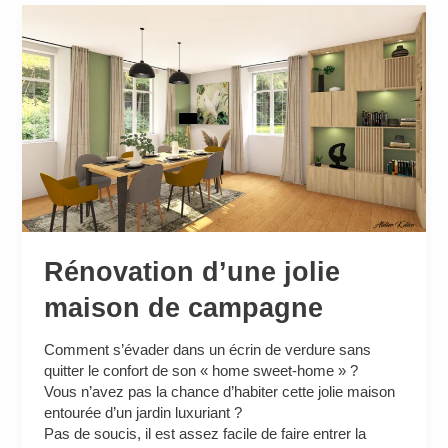
Rénovation
d’une
jolie
maison
de
campagne
Rénovation d’une jolie
maison de campagne
Comment s’évader dans un écrin de verdure sans
quitter le confort de son « home sweet-home » ?
Vous n’avez pas la chance d’habiter cette jolie maison
entourée d’un jardin luxuriant ?
Pas de soucis, il est assez facile de faire entrer la