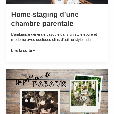
Home-staging d’une
chambre parentale
L’ambiance générale bascule dans un style épuré et
moderne avec quelques clins d’œil au style indus.
Lire la suite »
Envie
de
transformer
votre
terrasse
en
p’tit
coin