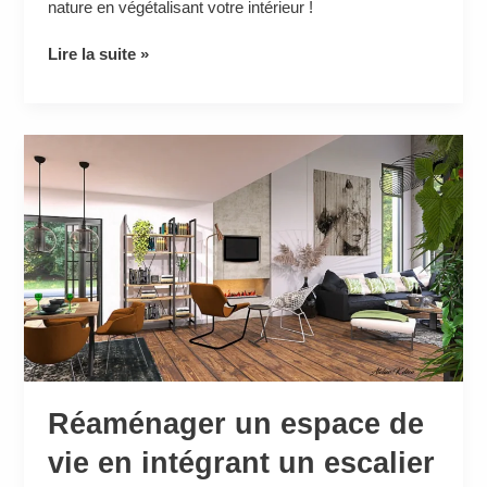
nature en végétalisant votre intérieur !
Lire la suite »
Réaménager
un
espace
de
vie
en
intégrant
un
escalier
Réaménager un espace de
vie en intégrant un escalier