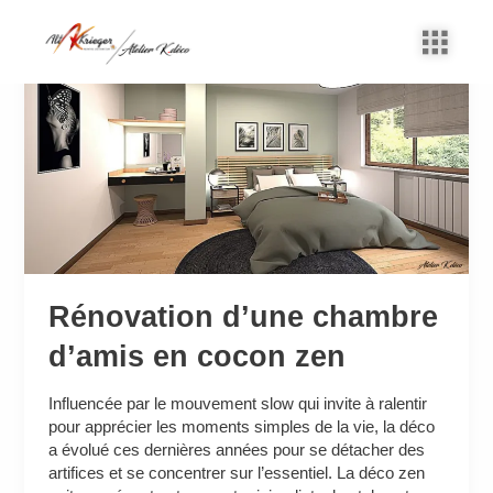
Aller
au
Rénovation
contenu
d’une
chambre
d’amis
en
cocon
zen
Rénovation d’une chambre
d’amis en cocon zen
Influencée par le mouvement slow qui invite à ralentir
pour apprécier les moments simples de la vie, la déco
a évolué ces dernières années pour se détacher des
artifices et se concentrer sur l’essentiel. La déco zen