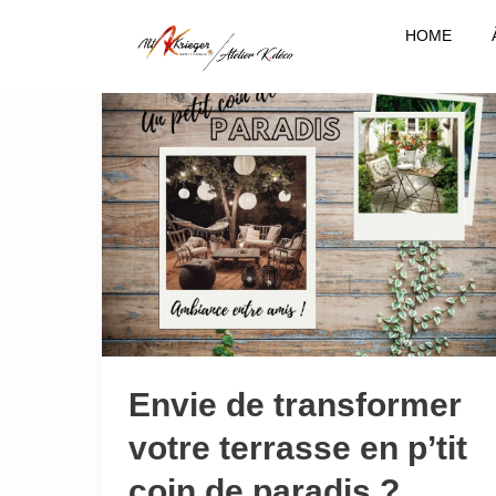
Aller
HOME
au
contenu
Envie
de
transformer
votre
terrasse
en
p’tit
coin
de
paradis
?
Envie de transformer
votre terrasse en p’tit
coin de paradis ?