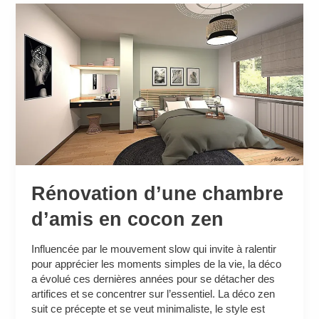
Rénovation
d’une
chambre
d’amis
en
cocon
zen
Rénovation d’une chambre
d’amis en cocon zen
Influencée par le mouvement slow qui invite à ralentir
pour apprécier les moments simples de la vie, la déco
a évolué ces dernières années pour se détacher des
artifices et se concentrer sur l’essentiel. La déco zen
suit ce précepte et se veut minimaliste, le style est