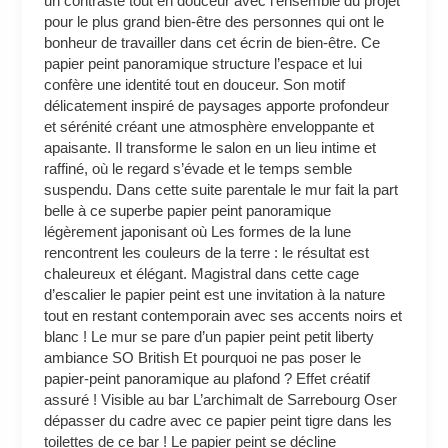
un contraste tout en douceur avec l’ensemble du projet
pour le plus grand bien-être des personnes qui ont le
bonheur de travailler dans cet écrin de bien-être. Ce
papier peint panoramique structure l’espace et lui
confère une identité tout en douceur. Son motif
délicatement inspiré de paysages apporte profondeur
et sérénité créant une atmosphère enveloppante et
apaisante. Il transforme le salon en un lieu intime et
raffiné, où le regard s’évade et le temps semble
suspendu. Dans cette suite parentale le mur fait la part
belle à ce superbe papier peint panoramique
légèrement japonisant où Les formes de la lune
rencontrent les couleurs de la terre : le résultat est
chaleureux et élégant. Magistral dans cette cage
d’escalier le papier peint est une invitation à la nature
tout en restant contemporain avec ses accents noirs et
blanc ! Le mur se pare d’un papier peint petit liberty
ambiance SO British Et pourquoi ne pas poser le
papier-peint panoramique au plafond ? Effet créatif
assuré ! Visible au bar L’archimalt de Sarrebourg Oser
dépasser du cadre avec ce papier peint tigre dans les
toilettes de ce bar ! Le papier peint se décline