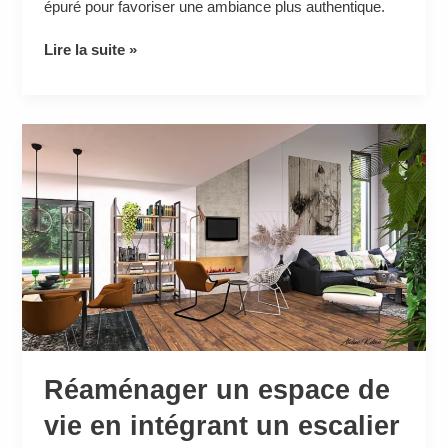
épuré pour favoriser une ambiance plus authentique.
Lire la suite »
Réaménager
un
espace
de
vie
en
intégrant
un
escalier
Réaménager un espace de
vie en intégrant un escalier