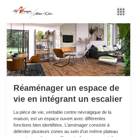
Aller
au
Réaménager
contenu
un
espace
de
vie
en
intégrant
un
escalier
Réaménager un espace de
vie en intégrant un escalier
La pièce de vie, véritable centre névralgique de la
maison, est un espace ouvert avec différentes
fonctions bien identifiées. L’aménager consiste à
délimiter plusieurs zones au sein d’un même plateau