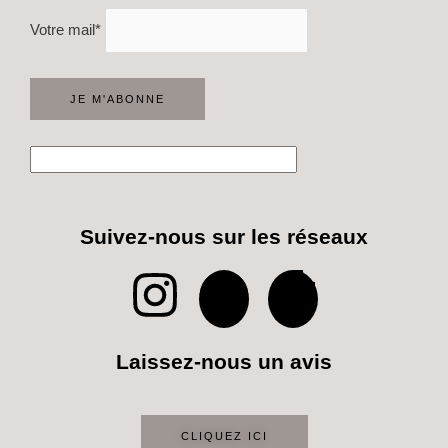
Votre mail*
Suivez-nous sur les réseaux
I
P
T
n
i
i
Laissez-nous un avis
s
n
k
t
t
t
CLIQUEZ ICI