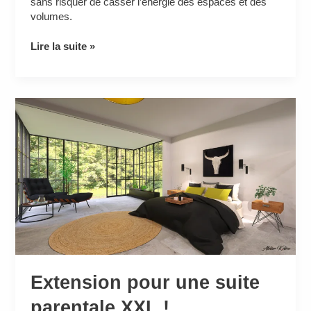
sans risquer de casser l’énergie des espaces et des
volumes.
Lire la suite »
Extension
pour
une
suite
parentale
XXL
!
Extension pour une suite
parentale XXL !