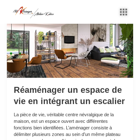
Aller
au
Réaménager
contenu
un
espace
de
vie
en
intégrant
un
escalier
Réaménager un espace de
vie en intégrant un escalier
La pièce de vie, véritable centre névralgique de la
maison, est un espace ouvert avec différentes
fonctions bien identifiées. L’aménager consiste à
délimiter plusieurs zones au sein d’un même plateau