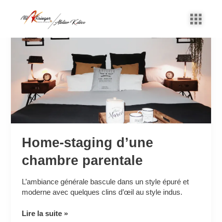
Aller
au
Home-
contenu
staging
d’une
chambre
parentale
Home-staging d’une
chambre parentale
L’ambiance générale bascule dans un style épuré et
moderne avec quelques clins d’œil au style indus.
Lire la suite »