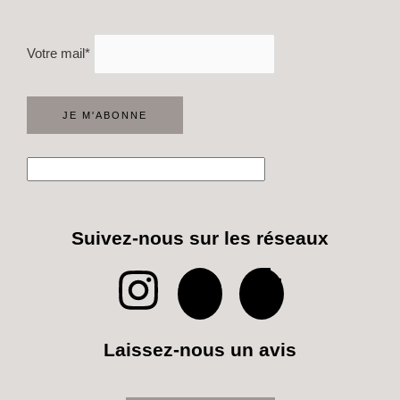
Votre mail*
Suivez-nous sur les réseaux
I
P
T
n
i
i
Laissez-nous un avis
s
n
k