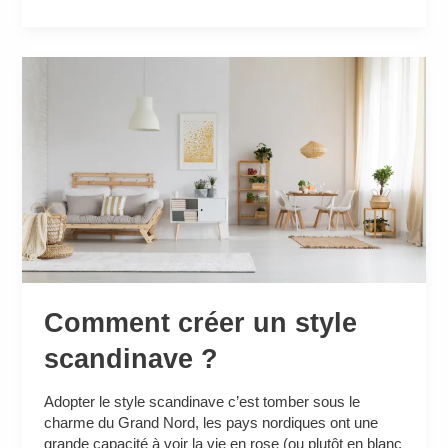
Comment
créer
un
style
scandinave
?
Comment créer un style
scandinave ?
Adopter le style scandinave c’est tomber sous le
charme du Grand Nord, les pays nordiques ont une
grande capacité à voir la vie en rose (ou plutôt en blanc