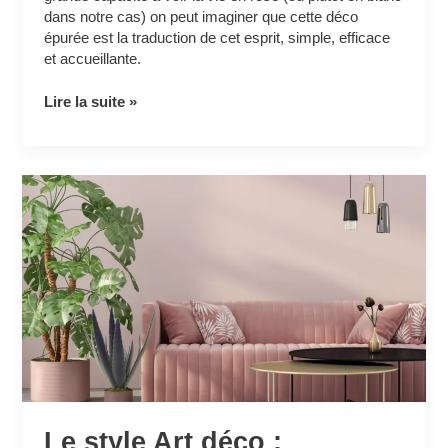
dans notre cas) on peut imaginer que cette déco
épurée est la traduction de cet esprit, simple, efficace
et accueillante.
Lire la suite »
Le
style
Art
déco
:
décryptage
d’une
ambiance
au
style
avant-
gardiste
Le style Art déco :
!