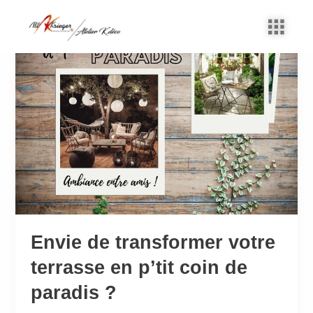
Aller
au
Envie
contenu
de
transformer
votre
terrasse
en
p’tit
coin
de
paradis
?
Envie de transformer votre
terrasse en p’tit coin de
paradis ?