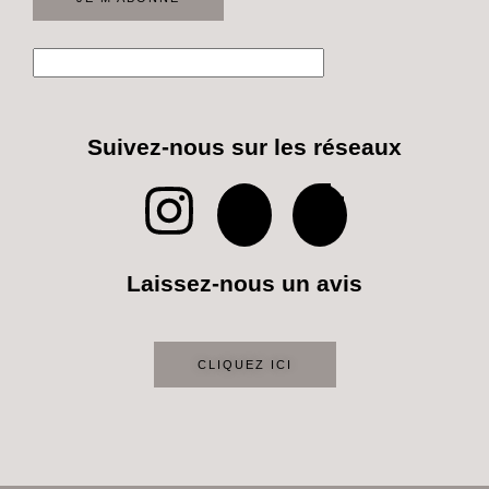
Suivez-nous sur les réseaux
I
P
T
n
i
i
Laissez-nous un avis
s
n
k
t
t
t
CLIQUEZ ICI
a
e
o
g
r
k