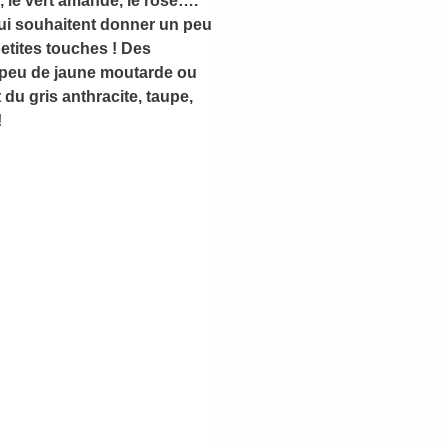
, le vert amande, le rosé….
qui souhaitent donner un peu
petites touches ! Des
 peu de jaune moutarde ou
du gris anthracite, taupe,
!