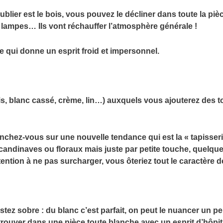
blier est le bois, vous pouvez le décliner dans toute la piè
s lampes… Ils vont réchauffer l’atmosphère générale !
ge qui donne un esprit froid et impersonnel.
ris, blanc cassé, crème, lin…) auxquels vous ajouterez des 
nchez-vous sur une nouvelle tendance qui est la « tapisseri
candinaves ou floraux mais juste par petite touche, quelque
ntion à ne pas surcharger, vous ôteriez tout le caractère de
estez sobre : du blanc c’est parfait, on peut le nuancer un p
rouver dans une pièce toute blanche avec un esprit d’hôpita