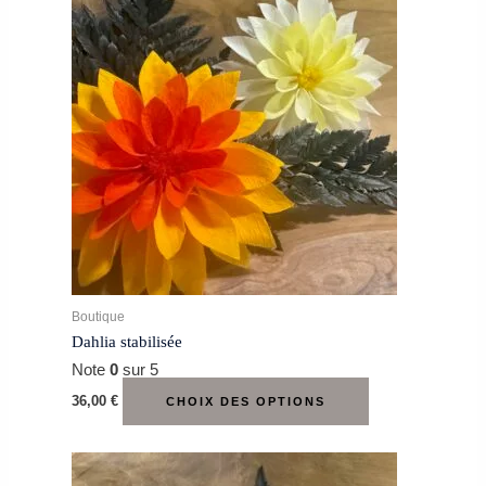
produit
a
plusieurs
variations.
Les
options
peuvent
être
choisies
sur
la
page
du
produit
Boutique
Dahlia stabilisée
Note
0
sur 5
36,00
€
CHOIX DES OPTIONS
Ce
produit