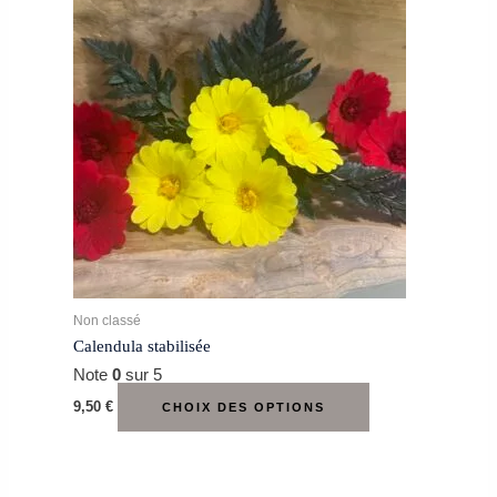
a
plusieurs
variations.
Les
options
peuvent
être
choisies
sur
la
page
du
produit
Non classé
Calendula stabilisée
Note
0
sur 5
9,50
€
CHOIX DES OPTIONS