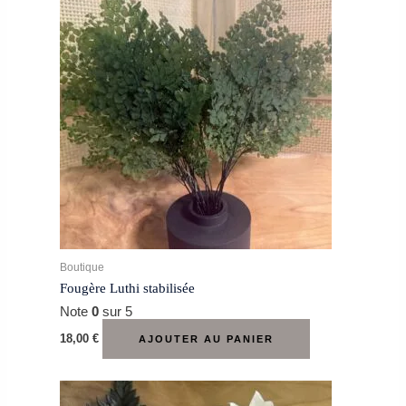
Boutique
Fougère Luthi stabilisée
Note
0
sur 5
18,00
€
AJOUTER AU PANIER
Ce