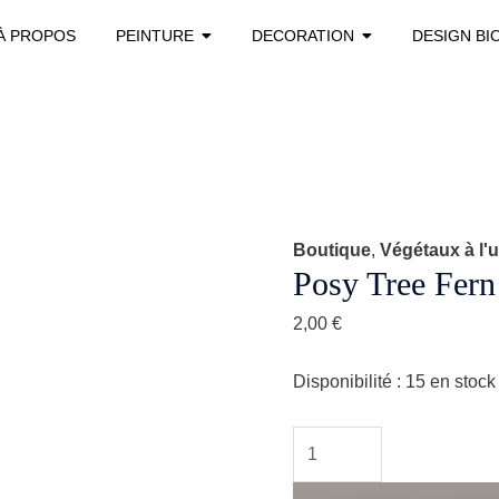
quantité
À PROPOS
PEINTURE
DECORATION
DESIGN BI
de
Posy
tree
fern
stabilisé
Boutique
,
Végétaux à l'u
Posy Tree Fern 
2,00
€
Disponibilité :
15 en stock