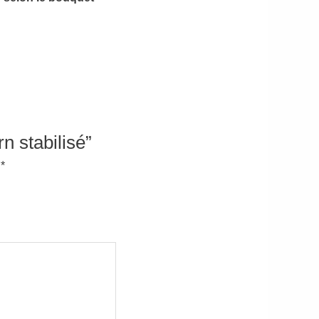
n stabilisé”
c
*