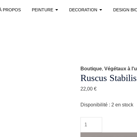
quantité
À PROPOS
PEINTURE
DECORATION
DESIGN BI
de
Ruscus
stabilisé
Boutique
,
Végétaux à l'u
Ruscus Stabili
22,00
€
Disponibilité :
2 en stock