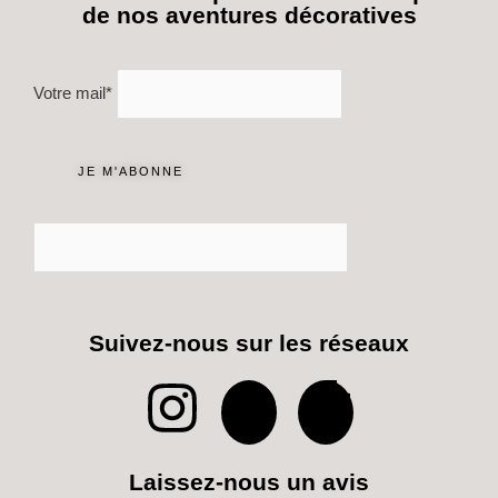
de nos aventures décoratives
Votre mail*
Suivez-nous sur les réseaux
I
P
T
n
i
i
Laissez-nous un avis