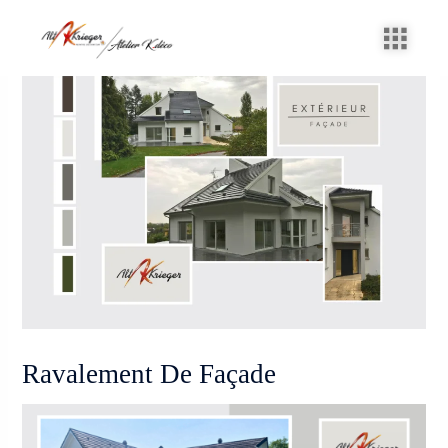
Aller
Navigation
au
des
contenu
articles
Ravalement De Façade