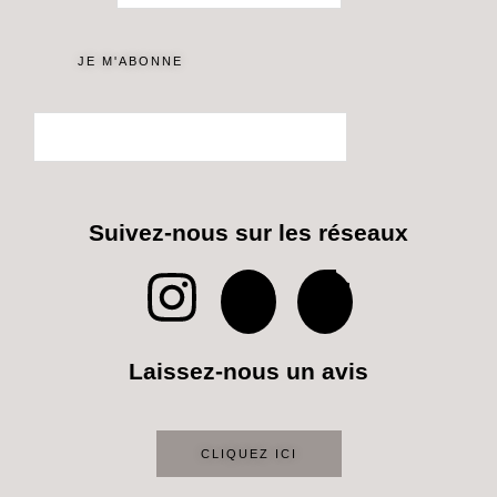
Suivez-nous sur les réseaux
I
P
T
n
i
i
Laissez-nous un avis
s
n
k
t
t
t
CLIQUEZ ICI