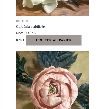
Boutique
Gardénia stabilisée
Note
0
sur 5
8,50
€
AJOUTER AU PANIER